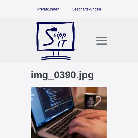
Zum
Privatkunden
Geschäftskunden
Inhalt
springen
Menü-
Schalter
img_0390.jpg