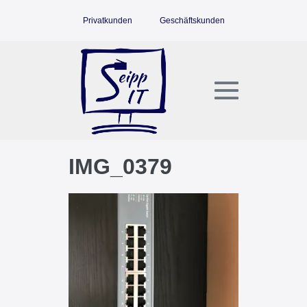
Zum
Privatkunden
Geschäftskunden
Inhalt
springen
Menü-
Schalter
IMG_0379